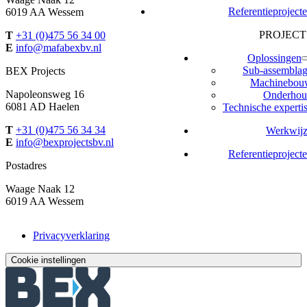
Referentieproject
6019 AA Wessem
PROJECT
T
+31 (0)475 56 34 00
E
info@mafabexbv.nl
Oplossingen
Sub-assembla
BEX Projects
Machinebou
Napoleonsweg 16
Onderhou
6081 AD Haelen
Technische experti
T
+31 (0)475 56 34 34
Werkwij
E
info@bexprojectsbv.nl
Referentieproject
Postadres
Waage Naak 12
6019 AA Wessem
Privacyverklaring
Cookie instellingen