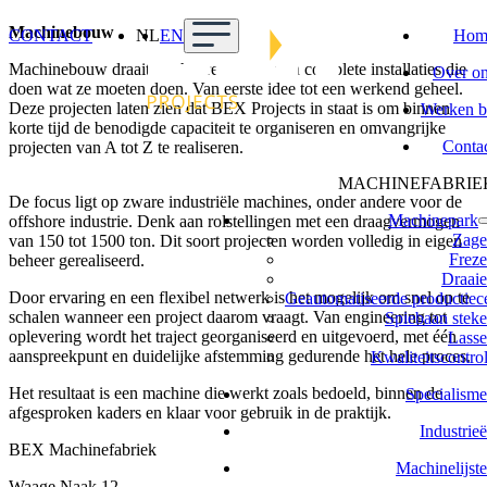
Machinebouw
CONTACT
NL
EN
Hom
Machinebouw draait om het realiseren van complete installaties die
Over o
doen wat ze moeten doen. Van eerste idee tot een werkend geheel.
Deze projecten laten zien dat BEX Projects in staat is om binnen
Werken b
korte tijd de benodigde capaciteit te organiseren en omvangrijke
Conta
projecten van A tot Z te realiseren.
MACHINEFABRIE
De focus ligt op zware industriële machines, onder andere voor de
Machinepark
offshore industrie. Denk aan rolstellingen met een draagvermogen
Zage
van 150 tot 1500 ton. Dit soort projecten worden volledig in eigen
Frez
beheer gerealiseerd.
Draai
Door ervaring en een flexibel netwerk is het mogelijk om snel op te
Geautomatiseerde productiec
schalen wanneer een project daarom vraagt. Van engineering tot
Spiebaan stek
oplevering wordt het traject georganiseerd en uitgevoerd, met één
Lass
aanspreekpunt en duidelijke afstemming gedurende het hele proces.
Kwaliteitscontro
Het resultaat is een machine die werkt zoals bedoeld, binnen de
Specialism
afgesproken kaders en klaar voor gebruik in de praktijk.
Industrie
BEX Machinefabriek
Machinelijst
Waage Naak 12